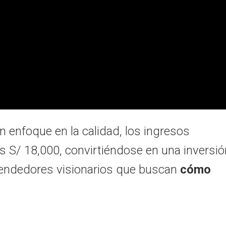
 enfoque en la calidad,
los ingresos
s S/ 18,
000,
convirtiéndose en una inversió
rendedores visionarios que buscan
cómo