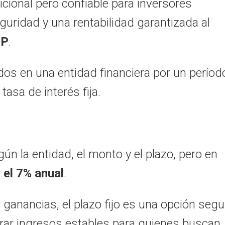
dicional pero confiable para inversores
ridad y una rentabilidad garantizada al
FP
.
dos en una entidad financiera por un períod
asa de interés fija.
gún la entidad,
el monto y el plazo,
pero en
 el 7% anual
.
 ganancias,
el plazo fijo es una opción segu
nerar ingresos estables para quienes buscan