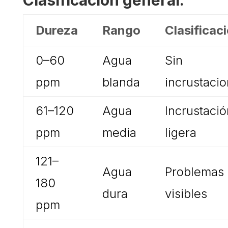
Clasificación general:
Dureza
Rango
Clasificac
0–60
Agua
Sin
ppm
blanda
incrustaci
61–120
Agua
Incrustació
ppm
media
ligera
121–
Agua
Problemas
180
dura
visibles
ppm