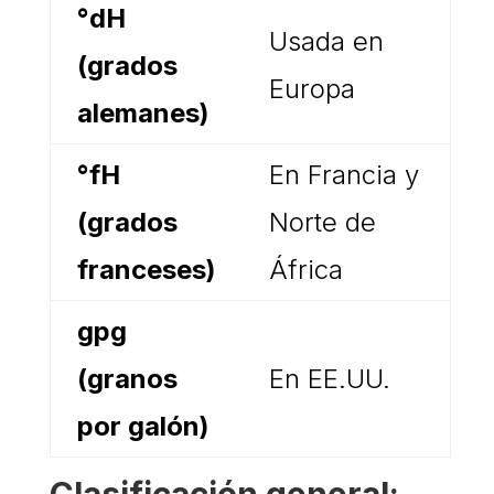
°dH
Usada en
(grados
Europa
alemanes)
°fH
En Francia y
(grados
Norte de
franceses)
África
gpg
(granos
En EE.UU.
por galón)